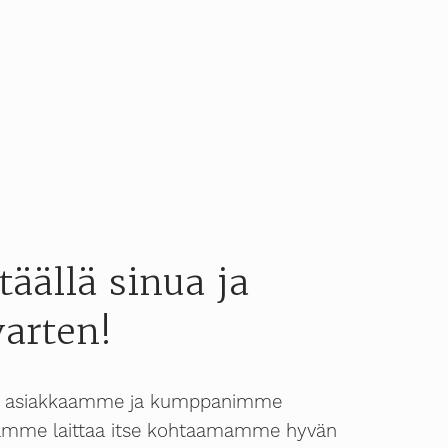
äällä sinua ja
varten!
i asiakkaamme ja kumppanimme
aluamme laittaa itse kohtaamamme hyvän