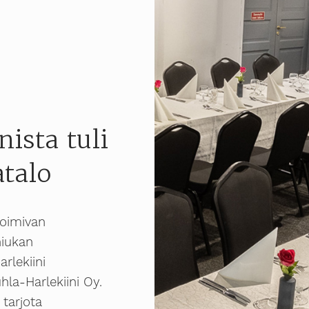
ista tuli
atalo
 toimivan
hiukan
rlekiini
hla-Harlekiini Oy.
tarjota