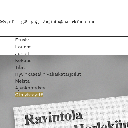
Myynti: +358 19 431 465
info@harlekiini.com
Etusivu
Lounas
Juhlat
Kokous
Tilat
Hyvinkääsalin väliaikatarjoilut
Meistä
Ajankohtaista
Ota yhteyttä