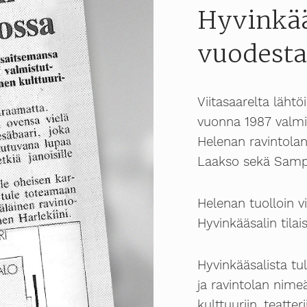
Hyvinkää
vuodesta
Viitasaarelta lähtö
vuonna 1987 valmi
Helenan ravintolan 
Laakso sekä Samp
Helenan tuolloin vi
Hyvinkääsalin tilai
Hyvinkääsalista tu
ja ravintolan nimeä
kulttuuriin, teatte