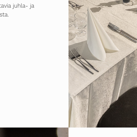
via juhla- ja
sta.