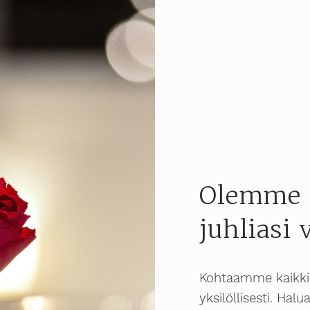
Olemme t
juhliasi 
Kohtaamme kaikk
yksilöllisesti. H