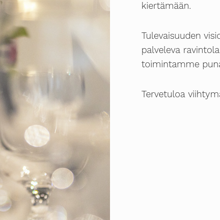
kiertämään.
Tulevaisuuden visi
palveleva ravintola
toimintamme punai
Tervetuloa viihtym