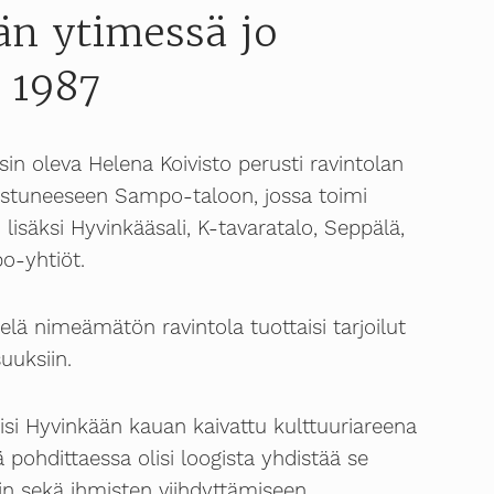
n ytimessä jo
 1987
isin oleva Helena Koivisto perusti ravintolan
stuneeseen Sampo-taloon, jossa toimi
lisäksi Hyvinkääsali, K-tavaratalo, Seppälä,
o-yhtiöt.
elä nimeämätön ravintola tuottaisi tarjoilut
suuksiin.
lisi Hyvinkään kauan kaivattu kulttuuriareena
 pohdittaessa olisi loogista yhdistää se
riin sekä ihmisten viihdyttämiseen.