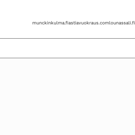
munckinkulma.fi
astiavuokraus.com
lounassali.fi