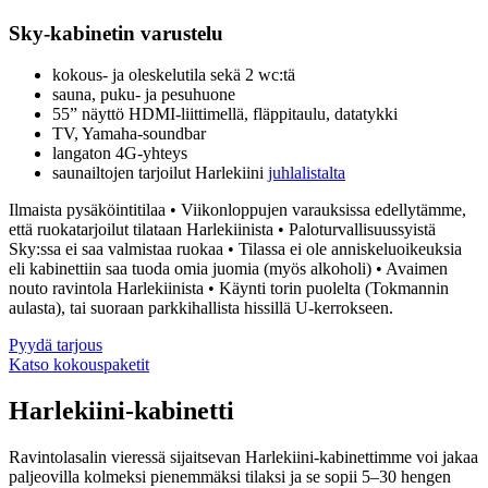
Sky-kabinetin varustelu
kokous- ja oleskelutila sekä 2 wc:tä
sauna, puku- ja pesuhuone
55” näyttö HDMI-liittimellä, fläppitaulu, datatykki
TV, Yamaha-soundbar
langaton 4G-yhteys
saunailtojen tarjoilut Harlekiini
juhlalistalta
Ilmaista pysäköintitilaa • Viikonloppujen varauksissa edellytämme,
että ruokatarjoilut tilataan Harlekiinista • Paloturvallisuussyistä
Sky:ssa ei saa valmistaa ruokaa • Tilassa ei ole anniskeluoikeuksia
eli kabinettiin saa tuoda omia juomia (myös alkoholi) • Avaimen
nouto ravintola Harlekiinista • Käynti torin puolelta (Tokmannin
aulasta), tai suoraan parkkihallista hissillä U-kerrokseen.
Pyydä tarjous
Katso kokouspaketit
Harlekiini-kabinetti
Ravintolasalin vieressä sijaitsevan Harlekiini-kabinettimme voi jakaa
paljeovilla kolmeksi pienemmäksi tilaksi ja se sopii 5–30 hengen