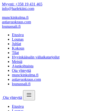
Myynti: +358 19 431 465
info@harlekiini.com
munckinkulma.fi
astiavuokraus.com
lounassali.fi
Etusivu
Lounas
Juhlat
Kokous
Tilat
Hyvinkääsalin väliaikatarjoilut
Meistä
Ajankohtaista
Ota yhteyttä
munckinkulma.fi
astiavuokraus.com
lounassali.fi
Ota yhteyttä
Etusivu
Lounas