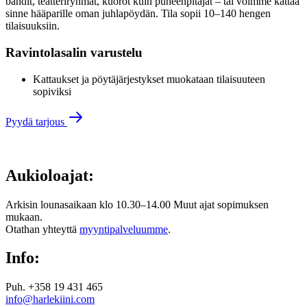
bändit, teatteriryhmät, kuorot kuin puheenpitäjät – tai voimme kattaa
sinne hääparille oman juhlapöydän. Tila sopii 10–140 hengen
tilaisuuksiin.
Ravintolasalin varustelu
Kattaukset ja pöytäjärjestykset muokataan tilaisuuteen
sopiviksi
Pyydä tarjous
Aukioloajat:
Arkisin lounasaikaan klo 10.30–14.00 Muut ajat sopimuksen
mukaan.
Otathan yhteyttä
myyntipalveluumme
.
Info:
Puh. +358 19 431 465
info@harlekiini.com