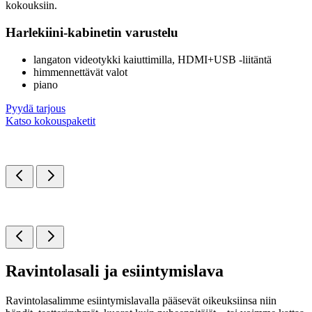
kokouksiin.
Harlekiini-kabinetin varustelu
langaton videotykki kaiuttimilla, HDMI+USB -liitäntä
himmennettävät valot
piano
Pyydä tarjous
Katso kokouspaketit
Ravintolasali ja esiintymislava
Ravintolasalimme esiintymislavalla pääsevät oikeuksiinsa niin