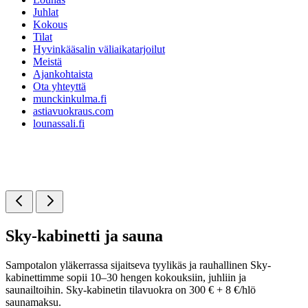
Juhlat
Kokous
Tilat
Hyvinkääsalin väliaikatarjoilut
Meistä
Ajankohtaista
Ota yhteyttä
munckinkulma.fi
astiavuokraus.com
lounassali.fi
Sky-kabinetti ja sauna
Sampotalon yläkerrassa sijaitseva tyylikäs ja rauhallinen Sky-
kabinettimme sopii 10–30 hengen kokouksiin, juhliin ja
saunailtoihin. Sky-kabinetin tilavuokra on 300 € + 8 €/hlö
saunamaksu.